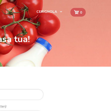
CERIGNOLA
0
asa tua!
teri)