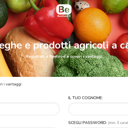
eghe e prodotti agricoli a c
Registrati a Beefood e scopri i vantaggi
i i vantaggi
IL TUO COGNOME:
SCEGLI PASSWORD:
(min. 5 carat